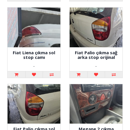
Fiat Liena çıkma sol
Fiat Palio çıkma sağ
stop camı
arka stop orijinal
..
..
Fiat Palio çıkma sol
Megane 2 çıkma