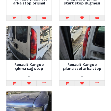
arka stop orijinal
start stop düğmesi
..
..
Renault Kangoo
Renault Kangoo
çıkma sağ stop
çıkma ssol arka stop
..
..