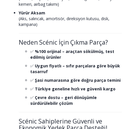
kemeri, airbag takımı)
Yürür Aksam
(Aks, salıncak, amortisör, direksiyon kutusu, disk,
kampana)
Neden Scénic İçin Çıkma Parça?
✅
%100 orijinal – araçtan sökülmüş, test
edilmiş ürünler
✅
Uygun fiyatlı – sıfır parçalara göre büyük
tasarruf
✅
Şasi numarasına göre doğru parça temini
✅
Türkiye geneline hızlı ve güvenli kargo
✅
Çevre dostu – geri dönüşümle
sürdürülebilir çözüm
Scénic Sahiplerine Güvenli ve
Ekonomik Yedek Parça Desteği!