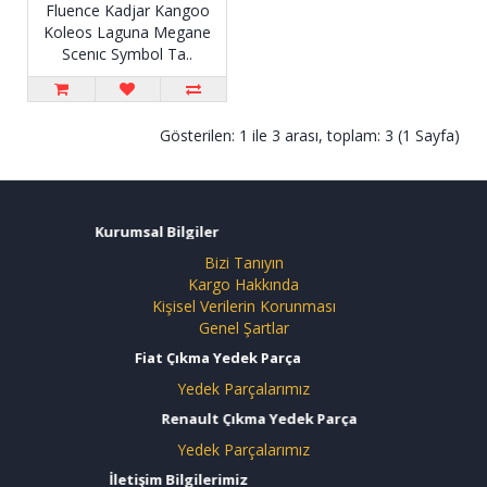
Fluence Kadjar Kangoo
Koleos Laguna Megane
Scenıc Symbol Ta..
Gösterilen: 1 ile 3 arası, toplam: 3 (1 Sayfa)
Kurumsal Bilgiler
Bizi Tanıyın
Kargo Hakkında
Kişisel Verilerin Korunması
Genel Şartlar
Fiat Çıkma Yedek Parça
Yedek Parçalarımız
Renault Çıkma Yedek Parça
Yedek Parçalarımız
İletişim Bilgilerimiz