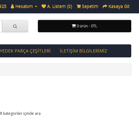
925
Hesabım
A. Listem (0)
Sepetim
Kasaya Git
0 ürün - 0TL
 YEDEK PARÇA ÇEŞİTLERİ
İLETİŞİM BİLGİLERİMİZ
lt kategoriler içinde ara