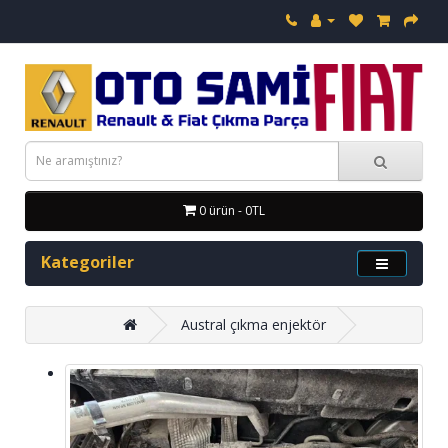
0 ürün - 0TL
Kategoriler
Austral çıkma enjektör