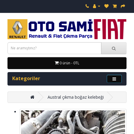
0 ürün - 0TL
Kategoriler
Austral çıkma boğaz kelebeği