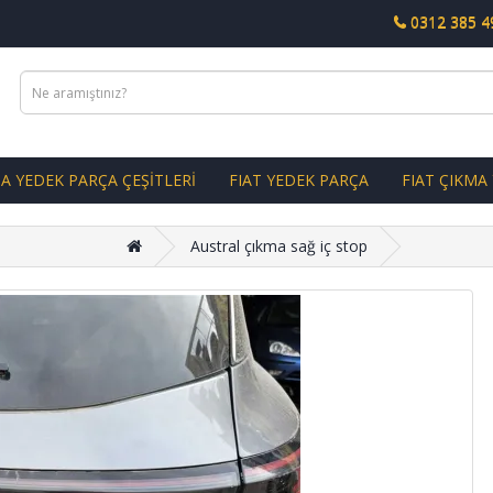
0312 385 4
A YEDEK PARÇA ÇEŞİTLERİ
FIAT YEDEK PARÇA
FIAT ÇIKMA
Austral çıkma sağ iç stop