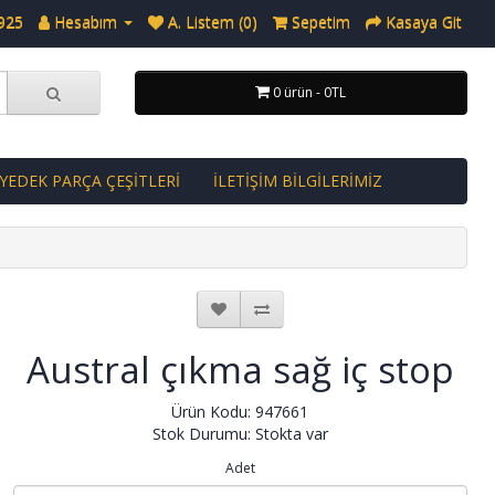
925
Hesabım
A. Listem (0)
Sepetim
Kasaya Git
0 ürün - 0TL
 YEDEK PARÇA ÇEŞİTLERİ
İLETİŞİM BİLGİLERİMİZ
Austral çıkma sağ iç stop
Ürün Kodu: 947661
Stok Durumu: Stokta var
Adet