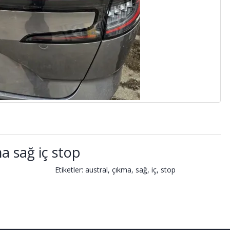
a sağ iç stop
Etiketler:
austral
,
çıkma
,
sağ
,
iç
,
stop